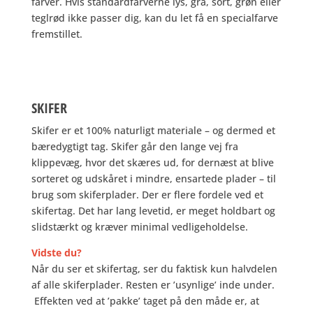
farver. Hvis standardfarverne lys, grå, sort, grøn eller
teglrød ikke passer dig, kan du let få en specialfarve
fremstillet.
SKIFER
Skifer er et 100% naturligt materiale – og dermed et
bæredygtigt tag. Skifer går den lange vej fra
klippevæg, hvor det skæres ud, for dernæst at blive
sorteret og udskåret i mindre, ensartede plader – til
brug som skiferplader. Der er flere fordele ved et
skifertag. Det har lang levetid, er meget holdbart og
slidstærkt og kræver minimal vedligeholdelse.
Vidste du?
Når du ser et skifertag, ser du faktisk kun halvdelen
af alle skiferplader. Resten er ’usynlige’ inde under.
Effekten ved at ’pakke’ taget på den måde er, at