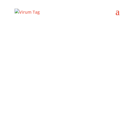
Er det tid til nyt tag?
Uanset om du vil have tegl eller tagpap, skifer eller
stål, er Virum Tag din fagmand.
Vi er erfarne taglæggere og tømrere – og din garanti
for den bedste kvalitet og den bedste pris.
Ring 31 24 74 69