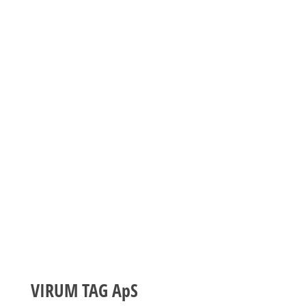
Kvalitet i fokus |
Faglig stolthed
Det er essensen af Virum Tag. Vi udfører tagdækker-
og tømreropgaver
i København, Nordsjælland og det øvrige Sjælland.
VIRUM TAG ApS