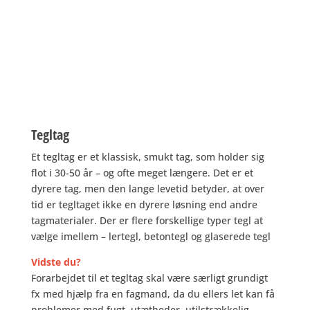
Til hver opgave sammensætter vi det rigtige team,
der kan sikre den bedste løsning og det bedste tag
for dig.
Tegltag
Et tegltag er et klassisk, smukt tag, som holder sig
flot i 30-50 år – og ofte meget længere. Det er et
dyrere tag, men den lange levetid betyder, at over
tid er tegltaget ikke en dyrere løsning end andre
tagmaterialer. Der er flere forskellige typer tegl at
vælge imellem – lertegl, betontegl og glaserede tegl
Vidste du?
Forarbejdet til et tegltag skal være særligt grundigt
fx med hjælp fra en fagmand, da du ellers let kan få
problemer med fugt, utætheder, utilstrækkelig